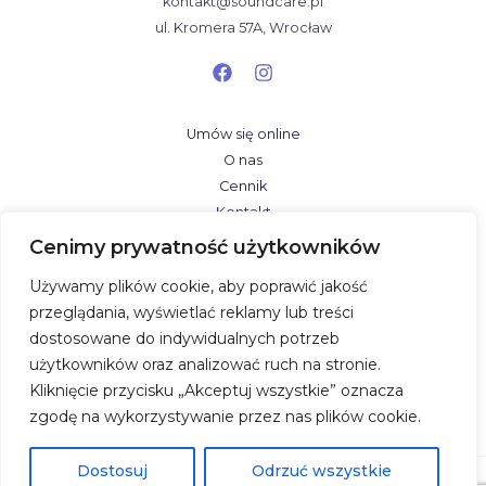
kontakt@soundcare.pl
ul. Kromera 57A, Wrocław
Umów się online
O nas
Cennik
Kontakt
Cenimy prywatność użytkowników
Badania słuchu
Używamy plików cookie, aby poprawić jakość
Aparaty słuchowe
przeglądania, wyświetlać reklamy lub treści
Blog
dostosowane do indywidualnych potrzeb
Polityka prywatności
użytkowników oraz analizować ruch na stronie.
Standardy Ochrony Małoletnich
Kliknięcie przycisku „Akceptuj wszystkie” oznacza
zgodę na wykorzystywanie przez nas plików cookie.
Dostosuj
Odrzuć wszystkie
Strona zawiera informacje o wyrobach medycznych.