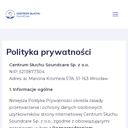
Skip
Main
to
Menu
content
Polityka prywatności
Centrum Słuchu Soundcare Sp. z o.o.
NIP: 5213877304
Adres: al. Marcina Kromera 57A, 51-163 Wrocław
1. Informacje ogólne
Niniejsza Polityka Prywatności określa zasady
przetwarzania i ochrony danych osobowych
użytkowników strony internetowej Centrum Słuchu
Soundcare Sp. z o.o., zgodnie z obowiązującymi
przepisami, w tym z
Rozporządzeniem